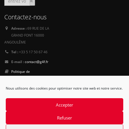
Contactez-nous
Adresse :
69 RUE DE LA
GRAND FONT 16000
ANGOULÊME
Tel :
+33 5 17 50 67 46
E-mail :
contact@g4f.fr
Politique de
Confidentialité
Nous utilisons des cookies pour optimiser notre site web et notre service.
Suivez-
nous
Accepter
Refuser