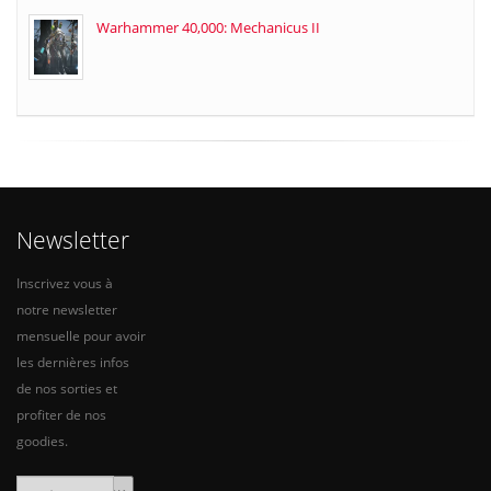
Warhammer 40,000: Mechanicus II
Newsletter
Inscrivez vous à
notre newsletter
mensuelle pour avoir
les dernières infos
de nos sorties et
profiter de nos
goodies.