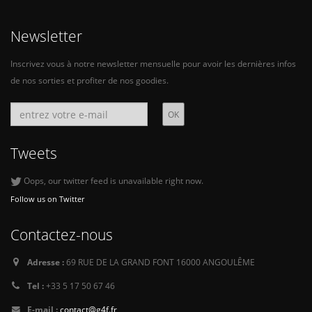
Newsletter
Inscrivez vous à notre newsletter mensuelle pour avoir les dernières infos
de nos sorties et profiter de nos goodies.
Tweets
Oops, our twitter feed is unavailable right now.
Follow us on Twitter
Contactez-nous
Adresse :
69 RUE DE LA GRAND FONT 16000 ANGOULÊME
Tel :
+33 5 17 50 67 46
E-mail :
contact@g4f.fr