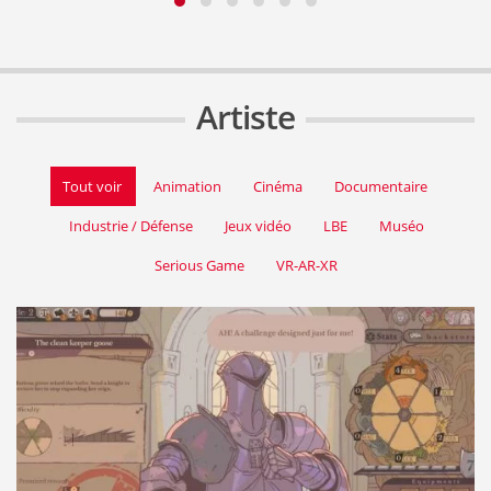
Artiste
Tout voir
Animation
Cinéma
Documentaire
Industrie / Défense
Jeux vidéo
LBE
Muséo
Serious Game
VR-AR-XR