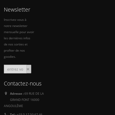
Newsletter
Inscrivez vous à
notre newsletter
mensuelle pour avoir
les dernières infos
de nos sorties et
profiter de nos
goodies.
Contactez-nous
Adresse :
69 RUE DE LA
GRAND FONT 16000
ANGOULÊME
Tel :
+33 5 17 50 67 46