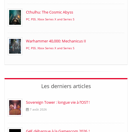
Cthulhu: The Cosmic Abyss
PC
,
PS5
,
Xbox Series X and Series S
Warhammer 40,000: Mechanicus II
PC
,
PS5
,
Xbox Series X and Series S
Les derniers articles
Sovereign Tower : longue vie à l’OST !
7 août 2026
G4F débarque à la Gamescom 2026 !