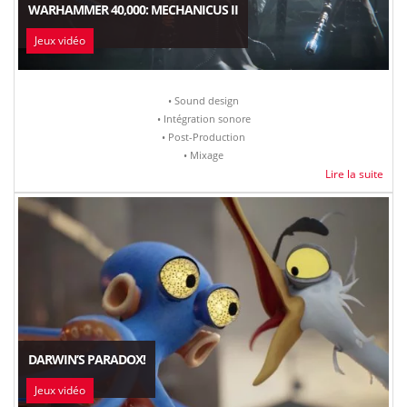
WARHAMMER 40,000: MECHANICUS II
Jeux vidéo
• Sound design
• Intégration sonore
• Post-Production
• Mixage
Lire la suite
DARWIN’S PARADOX!
Jeux vidéo