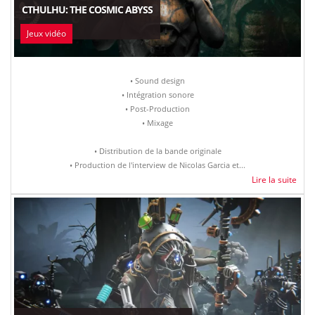
CTHULHU: THE COSMIC ABYSS
Jeux vidéo
• Sound design
• Intégration sonore
• Post-Production
• Mixage
• Distribution de la bande originale
• Production de l'interview de Nicolas Garcia et...
Lire la suite