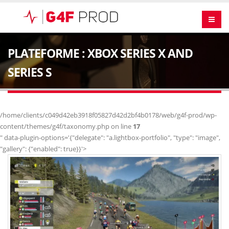
PLATEFORME : XBOX SERIES X AND
SERIES S
/home/clients/c049d42eb3918f05827d42d2bf4b0178/web/g4f-prod/wp-
content/themes/g4f/taxonomy.php on line
17
" data-plugin-options='{"delegate": "a.lightbox-portfolio", "type": "image",
"gallery": {"enabled": true}}'>