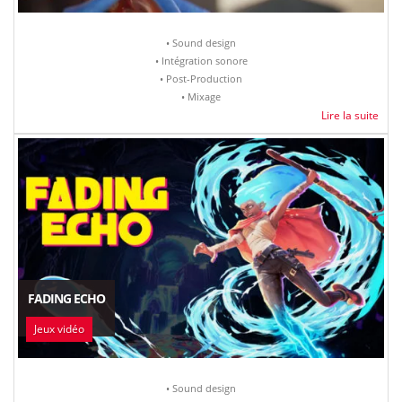
• Sound design
• Intégration sonore
• Post-Production
• Mixage
Lire la suite
FADING ECHO
Jeux vidéo
• Sound design