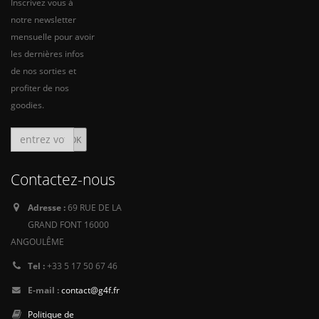
Inscrivez vous à
notre newsletter
mensuelle pour avoir
les dernières infos
de nos sorties et
profiter de nos
goodies.
Contactez-nous
Adresse :
69 RUE DE LA
GRAND FONT 16000
ANGOULÊME
Tel :
+33 5 17 50 67 46
E-mail :
contact@g4f.fr
Politique de