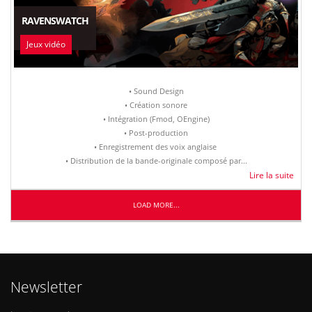
RAVENSWATCH
Jeux vidéo
• Sound Design
• Création sonore
• Intégration (Fmod, OEngine)
• Post-production
• Enregistrement des voix anglaise
• Distribution de la bande-originale composé par...
Lire la suite
LOAD MORE...
Newsletter