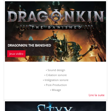
DRAGONKIN: THE BANISHED
Jeux vidéo
• Sound design
• Création sonore
• Intégration sonore
• Post-Production
• Mixage
Lire la suite