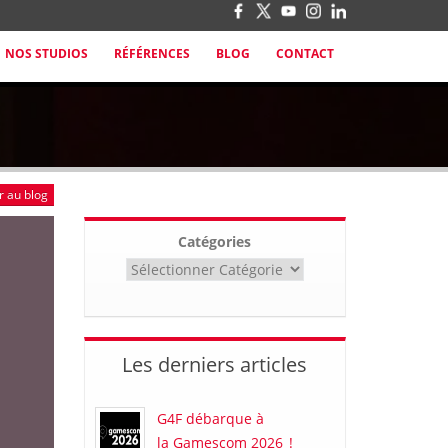
NOS STUDIOS
RÉFÉRENCES
BLOG
CONTACT
r au blog
Catégories
Les derniers articles
G4F débarque à
la Gamescom 2026 !