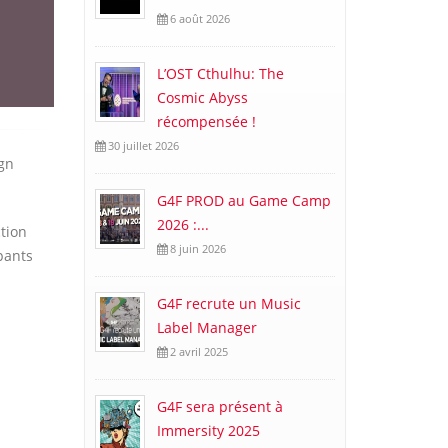
6 août 2026
L’OST Cthulhu: The
Cosmic Abyss
récompensée !
30 juillet 2026
ign
G4F PROD au Game Camp
2026 :...
ction
8 juin 2026
pants
G4F recrute un Music
Label Manager
2 avril 2025
G4F sera présent à
Immersity 2025