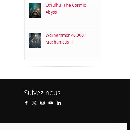
Cthulhu: The Cosmic
Abyss
Warhammer 40,000:
Mechanicus II
Suivez-nous