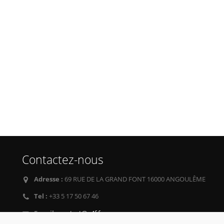
Contactez-nous
Adresse :
69 RUE DE LA GRAND FONT 16000 ANGOULÊME
Tel :
+33 5 17 50 67 46
E-mail :
contact@g4f.fr