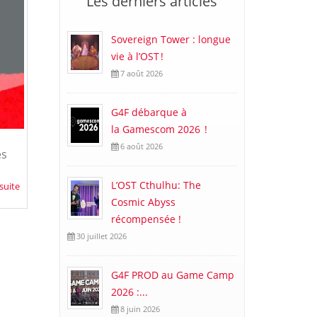
Les derniers articles
Sovereign Tower : longue
vie à l’OST !
7 août 2026
G4F débarque à
la Gamescom 2026 !
6 août 2026
es
L’OST Cthulhu: The
 suite
Cosmic Abyss
récompensée !
30 juillet 2026
G4F PROD au Game Camp
2026 :...
8 juin 2026