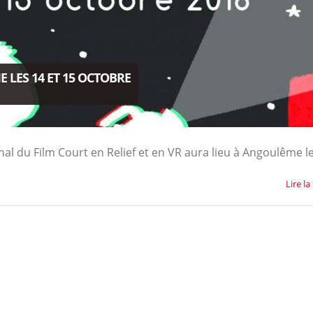
 LES 14 ET 15 OCTOBRE
onal du Film Court en Relief et en VR aura lieu à Angoulême l
Lire la