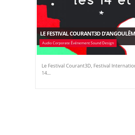
LE FESTIVAL COURANT3D D’ANGOULÊME
Audio Corporate Événement Sound Design
Le Festival Courant3D, Festival Internati
14...