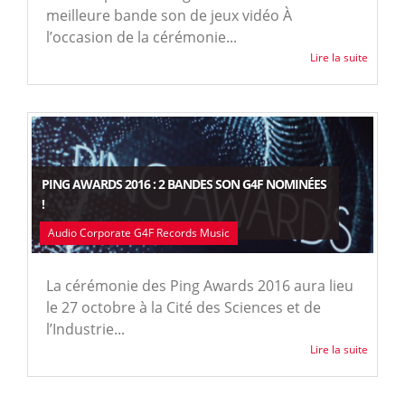
meilleure bande son de jeux vidéo À
l’occasion de la cérémonie...
Lire la suite
PING AWARDS 2016 : 2 BANDES SON G4F NOMINÉES
!
Audio Corporate G4F Records Music
La cérémonie des Ping Awards 2016 aura lieu
le 27 octobre à la Cité des Sciences et de
l’Industrie...
Lire la suite