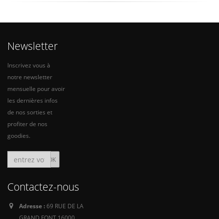
Newsletter
Inscrivez vous à
notre newsletter
mensuelle pour avoir
les dernières infos
de nos sorties et
profiter de nos
goodies.
Contactez-nous
Adresse :
69 RUE DE LA
GRAND FONT 16000