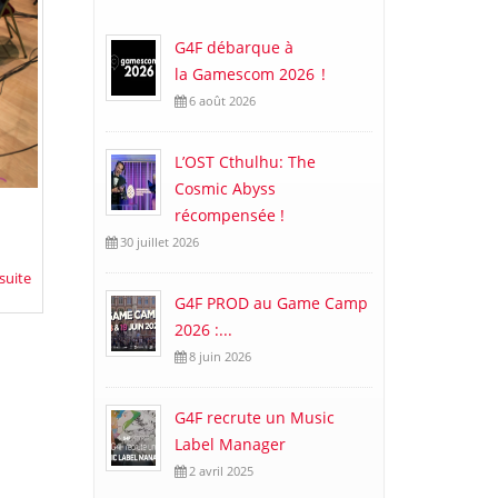
G4F débarque à
la Gamescom 2026 !
6 août 2026
L’OST Cthulhu: The
Cosmic Abyss
récompensée !
30 juillet 2026
 suite
G4F PROD au Game Camp
2026 :...
8 juin 2026
G4F recrute un Music
Label Manager
2 avril 2025