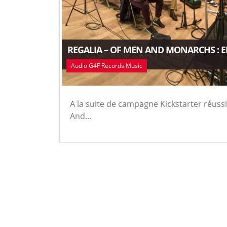
REGALIA – OF MEN AND MONARCHS : E
Audio G4F Records Music
A la suite de campagne Kickstarter réussi
And...