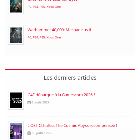
PC
,
PS4
,
PS5
,
Xbox One
Warhammer 40,000: Mechanicus II
PC
,
PS4
,
PS5
,
Xbox One
Les derniers articles
G4F débarque à la Gamescom 2026 !
6 août 2026
L’OST Cthulhu: The Cosmic Abyss récompensée !
30 juillet 2026