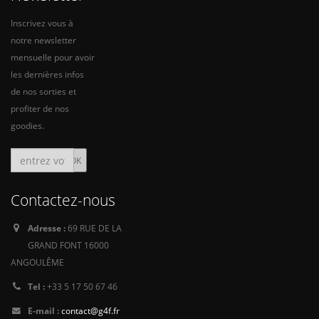
Inscrivez vous à
notre newsletter
mensuelle pour avoir
les dernières infos
de nos sorties et
profiter de nos
goodies.
Contactez-nous
Adresse :
69 RUE DE LA
GRAND FONT 16000
ANGOULÊME
Tel :
+33 5 17 50 67 46
E-mail :
contact@g4f.fr