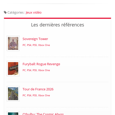
Catégories :
Jeux vidéo
Les dernières références
Sovereign Tower
PC
,
PS4
,
PS5
,
Xbox One
Furyball: Rogue Revenge
PC
,
PS4
,
PS5
,
Xbox One
Tour de France 2026
PC
,
PS4
,
PS5
,
Xbox One
Cthulhu: The Cosmic Abyss