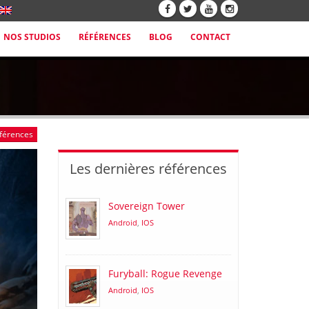
NOS STUDIOS
RÉFÉRENCES
BLOG
CONTACT
éférences
Les dernières références
Sovereign Tower
Android
,
IOS
Furyball: Rogue Revenge
Android
,
IOS