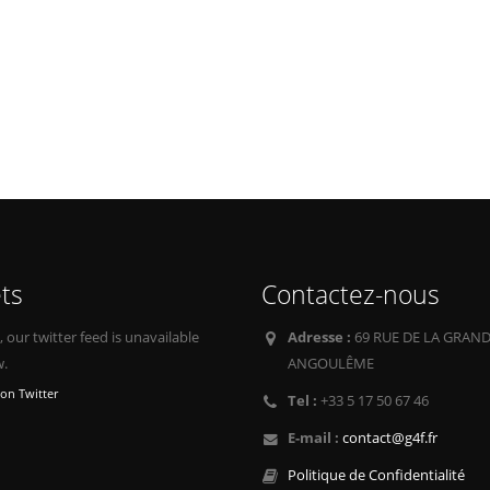
ts
Contactez-nous
our twitter feed is unavailable
Adresse :
69 RUE DE LA GRAND
w.
ANGOULÊME
on Twitter
Tel :
+33 5 17 50 67 46
E-mail :
contact@g4f.fr
Politique de Confidentialité