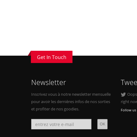
Get In Touch
Newsletter
Twee
Inscrivez vous à notre newsletter mensuelle
Oops, 
pour avoir les dernières infos de nos sorties
right no
et profiter de nos goodies.
Follow us 