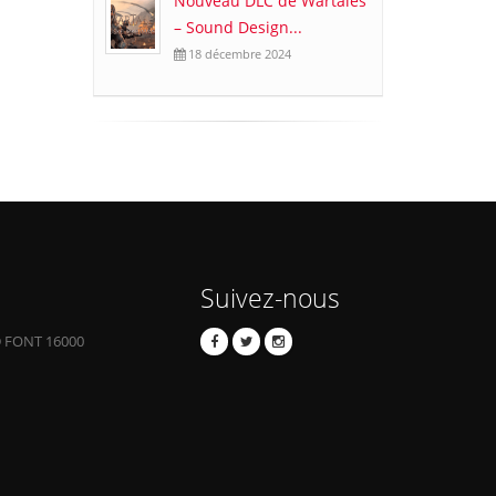
Nouveau DLC de Wartales
– Sound Design...
18 décembre 2024
Suivez-nous
 FONT 16000