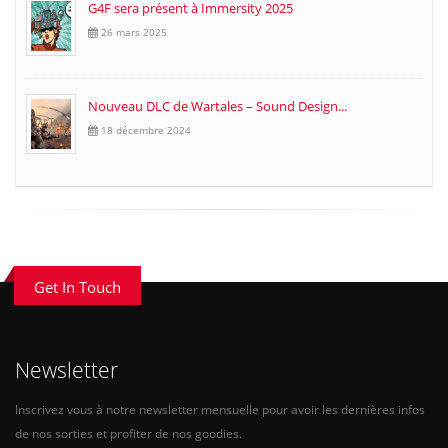
G4F sera présent à Immersity 2025
26 mars 2025
Nouveau DLC de Wartales – Sound Design...
18 décembre 2024
Get In Touch
Newsletter
Inscrivez vous à notre newsletter mensuelle pour avoir les dernières infos
de nos sorties et profiter de nos goodies.