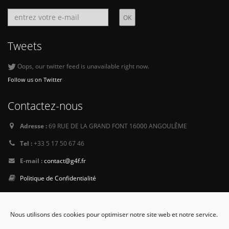
Tweets
Oops, our twitter feed is unavailable right now.
Follow us on Twitter
Contactez-nous
Adresse :
69 RUE DE LA GRAND FONT 16000 ANGOULÊME
Tel :
+33 5 17 50 67 46
E-mail :
contact@g4f.fr
Politique de Confidentialité
Suivez-nous
Nous utilisons des cookies pour optimiser notre site web et notre service.