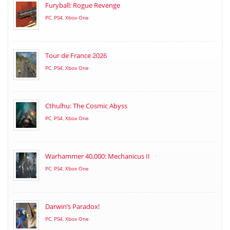
Furyball: Rogue Revenge
PC
,
PS4
,
Xbox One
Tour de France 2026
PC
,
PS4
,
Xbox One
Cthulhu: The Cosmic Abyss
PC
,
PS4
,
Xbox One
Warhammer 40,000: Mechanicus II
PC
,
PS4
,
Xbox One
Darwin’s Paradox!
PC
,
PS4
,
Xbox One