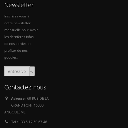
Newsletter
Inscrivez vous à
notre newsletter
mensuelle pour avoir
les dernières infos
de nos sorties et
profiter de nos
goodies.
Contactez-nous
Adresse :
69 RUE DE LA
GRAND FONT 16000
ANGOULÊME
Tel :
+33 5 17 50 67 46