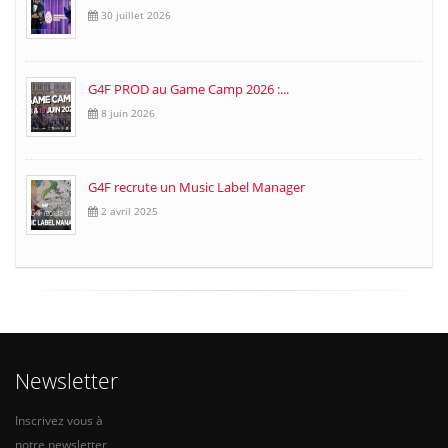
30 juillet 2026
G4F PROD au Game Camp 2026 :...
8 juin 2026
G4F recrute un Music Label Manager
2 avril 2025
Newsletter
Inscrivez vous à
notre newsletter