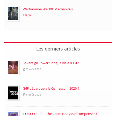
Warhammer 40,000: Mechanicus II
PS3
,
Wii
Les derniers articles
Sovereign Tower : longue vie à l’OST !
7 août 2026
G4F débarque à la Gamescom 2026 !
6 août 2026
L’OST Cthulhu: The Cosmic Abyss récompensée !