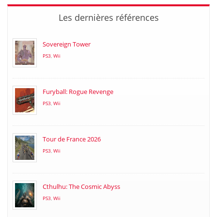
Les dernières références
Sovereign Tower
PS3
,
Wii
Furyball: Rogue Revenge
PS3
,
Wii
Tour de France 2026
PS3
,
Wii
Cthulhu: The Cosmic Abyss
PS3
,
Wii