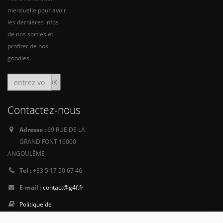
mensuelle pour avoir
les dernières infos
de nos sorties et
profiter de nos
goodies.
Contactez-nous
Adresse :
69 RUE DE LA
GRAND FONT 16000
ANGOULÊME
Tel :
+33 5 17 50 67 46
E-mail :
contact@g4f.fr
Politique de
Confidentialité