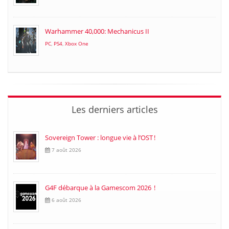
Warhammer 40,000: Mechanicus II
PC
,
PS4
,
Xbox One
Les derniers articles
Sovereign Tower : longue vie à l’OST !
7 août 2026
G4F débarque à la Gamescom 2026 !
6 août 2026