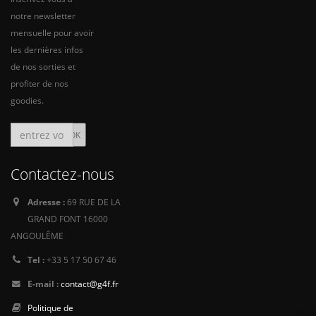
notre newsletter
mensuelle pour avoir
les dernières infos
de nos sorties et
profiter de nos
goodies.
Contactez-nous
Adresse :
69 RUE DE LA
GRAND FONT 16000
ANGOULÊME
Tel :
+33 5 17 50 67 46
E-mail :
contact@g4f.fr
Politique de