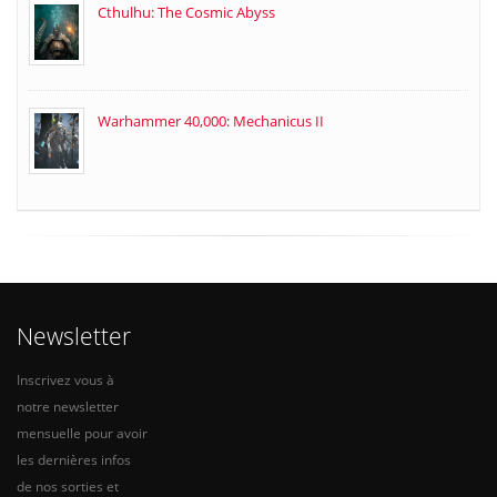
Cthulhu: The Cosmic Abyss
Warhammer 40,000: Mechanicus II
Newsletter
Inscrivez vous à
notre newsletter
mensuelle pour avoir
les dernières infos
de nos sorties et