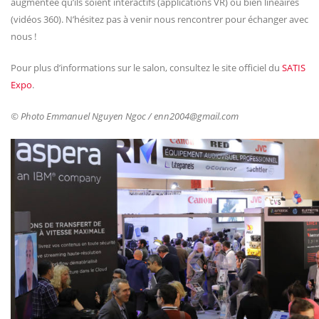
augmentée qu’ils soient interactifs (applications VR) ou bien linéaires
(vidéos 360). N’hésitez pas à venir nous rencontrer pour échanger avec
nous !
Pour plus d’informations sur le salon, consultez le site officiel du
SATIS
Expo
.
© Photo Emmanuel Nguyen Ngoc / enn2004@gmail.com